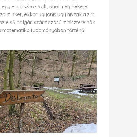
ileg egy vadászház volt, ahol még Fekete
za minket, ekkor ugyanis úgy hívták a zirci
az első polgári származású miniszterelnök
ára a matematika tudományában történő