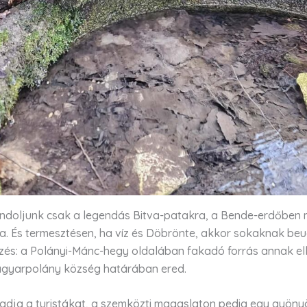
gondoljunk csak a legendás Bitva-patakra, a Bende-erdőben
. És termesztésen, ha víz és Döbrönte, akkor sokaknak beu
zés: a Polányi-Mánc-hegy oldalában fakadó forrás annak el
 Magyarpolány község határában ered.
gadja a turistákat, a szemközti magaslaton pedig egy gyönyö