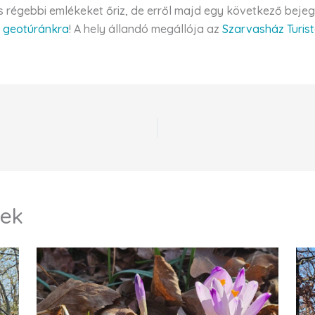
s régebbi emlékeket őriz, de erről majd egy következő bejeg
t
geotúránkra
! A hely állandó megállója az
Szarvasház Turis
sek