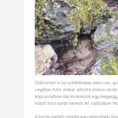
Döbröntén a víz sokféleképp jelen van, 
végében futó, ember alkotta malom-árokra
kapcsolatban ide kívánkozik egy megjegy
induló túra során keresik fel, valójában
A forrás mellett régóta egy pihenőhely fo