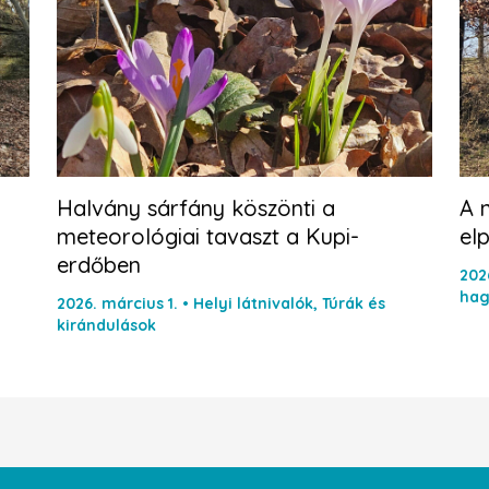
Halvány sárfány köszönti a
A n
meteorológiai tavaszt a Kupi-
el
erdőben
202
ha
2026. március 1.
•
Helyi látnivalók
,
Túrák és
kirándulások