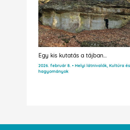
Egy kis kutatás a tájban…
2026. február 8.
•
Helyi látnivalók
,
Kultúra és
hagyományok