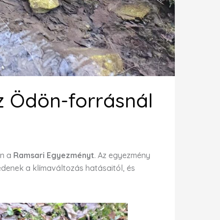
z Ödön-forrásnál
an a
Ramsari Egyezményt
. Az egyezmény
védenek a klímaváltozás hatásaitól, és