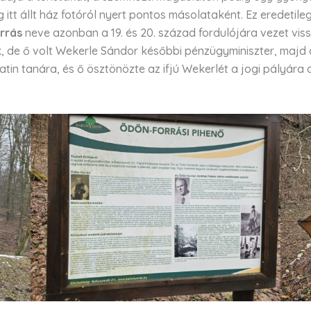
kig itt állt ház fotóról nyert pontos másolataként. Ez eredet
rrás
neve azonban a 19. és 20. század fordulójára vezet viss
k, de ő volt Wekerle Sándor későbbi pénzügyminiszter, majd 
i latin tanára, és ő ösztönözte az ifjú Wekerlét a jogi pály