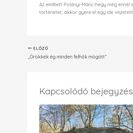
Az említett Polányi-Mánc-hegy még ennél i
történetet, akkor gyere el egy ide vezetet
ELŐZŐ
„Örökkék ég minden felhők mögött”
Kapcsolódó bejegyzé