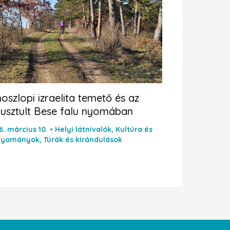
oszlopi izraelita temető és az
pusztult Bese falu nyomában
6. március 10.
•
Helyi látnivalók
,
Kultúra és
gyományok
,
Túrák és kirándulások