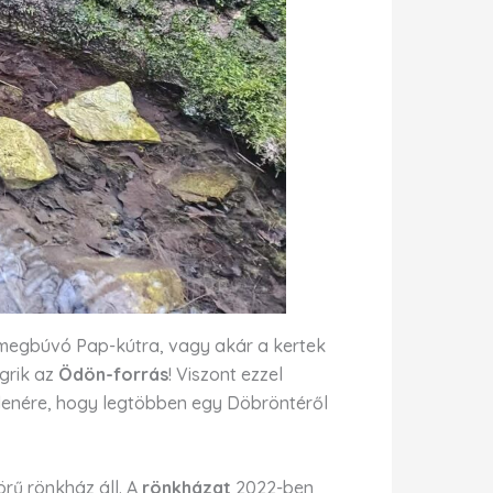
 megbúvó Pap-kútra, vagy akár a kertek
grik az
Ödön-forrás
! Viszont ezzel
lenére, hogy legtöbben egy Döbröntéről
rű rönkház áll. A
rönkházat
2022-ben