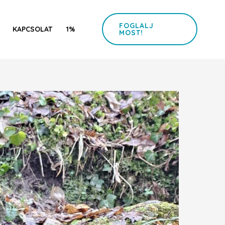
FOGLALJ
KAPCSOLAT
1%
MOST!