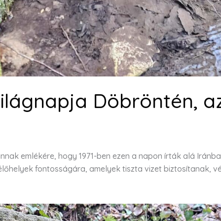
világnapja Döbröntén, a
annak emlékére, hogy 1971-ben ezen a napon írták alá Iránb
 élőhelyek fontosságára, amelyek tiszta vizet biztosítanak, 