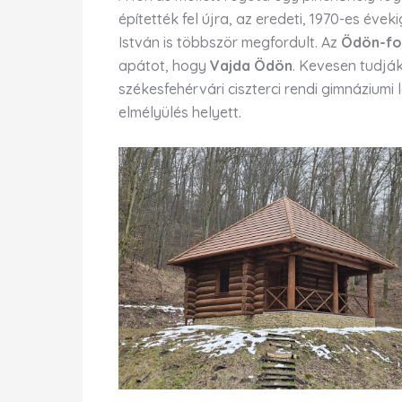
építették fel újra, az eredeti, 1970-es éve
István is többször megfordult. Az
Ödön-fo
apátot, hogy
Vajda Ödön
. Kevesen tudjá
székesfehérvári ciszterci rendi gimnázium
elmélyülés helyett.