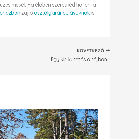
yzés mesél. Ha élőben szeretnéd hallani a
taházban
zajló
osztálykirándulásoknak
is.
KÖVETKEZŐ
Egy kis kutatás a tájban…