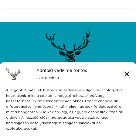
Adataid védelme fontos
számunkra
A legjobb élmények biztosítása érdekében olyan technológiákat
8597 Döbrönte, Fő utca 31
használunk, mint a cookie-k, hogy tárolhassuk és/vagy
hozzáférhessünk az eszközinformációkhoz. Ezen technológiák
Facebook
elfogadásával lehetőségünk nyílik olyan adatok feldolgozására,
mint a böngészési viselkedés vagy az egyedi azonosítók ezen az
oldalon. A hozzájárulás megtagadása vagy visszavonása
Czibula György
hátrányosan befolyásolhatja bizonyos funkciókat és
szolgáltatásokat.
szarvashaz@szarvashaz.hu