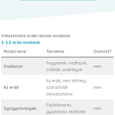
Választható erdei iskolai modulok:
2-2,5 órás modulok
Modul neve
Tartalma
Osztott?
Fegyverek, vadfajok,
Vadászat
nem
trófeák, szabályok
Az erdő, mint élőhely,
Az erdő
szárazföldi
nem
ökoszisztéma
Fajfelismerés,
Gyógynövények
nem
gyűjtőtúra, teafőzés