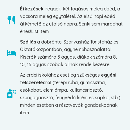
Étkezések
: reggeli, két fogásos meleg ebéd, a
vacsora meleg egytálétel. Az első napi ebéd
átkérhető az utolsó napra. Senki sem maradhat
éhes!List item
Szállás
a döbröntei Szarvasház Turistaház és
Oktatóközpontban, ágyneműhasználattal.
Kísérők számára 3 ágyas, diákok számára 8,
10, 15 ágyas szobák állnak rendelkezésre.
Az erdei iskolához esetleg szükséges
egyéni
felszerelésről
(terepi ruha, gumicsizma,
esőkabát, elemlámpa, kullancsriasztó,
szúnyogriasztó, fényvédő krém és sapka, stb.)
minden esetben a résztvevők gondoskodnak.
item