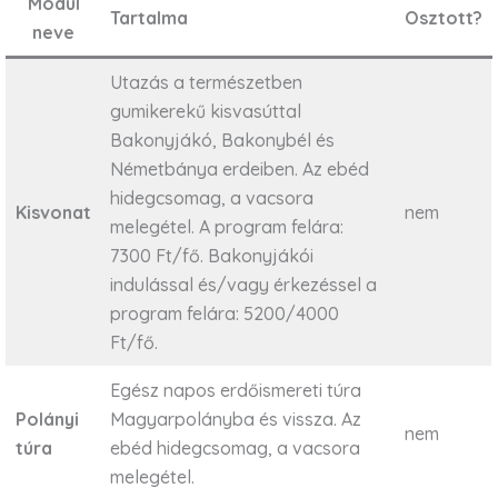
Modul
Tartalma
Osztott?
neve
Utazás a természetben
gumikerekű kisvasúttal
Bakonyjákó, Bakonybél és
Németbánya erdeiben. Az ebéd
hidegcsomag, a vacsora
Kisvonat
nem
melegétel. A program felára:
7300 Ft/fő. Bakonyjákói
indulással és/vagy érkezéssel a
program felára: 5200/4000
Ft/fő.
Egész napos erdőismereti túra
Polányi
Magyarpolányba és vissza. Az
nem
túra
ebéd hidegcsomag, a vacsora
melegétel.