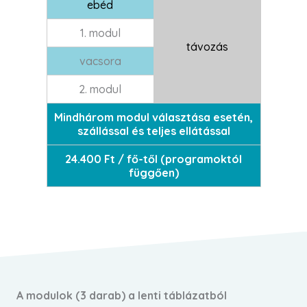
ebéd
1. modul
távozás
vacsora
2. modul
Mindhárom modul választása esetén,
szállással és teljes ellátással
24.400 Ft / fő-től (programoktól
függően)
A modulok (3 darab) a lenti táblázatból