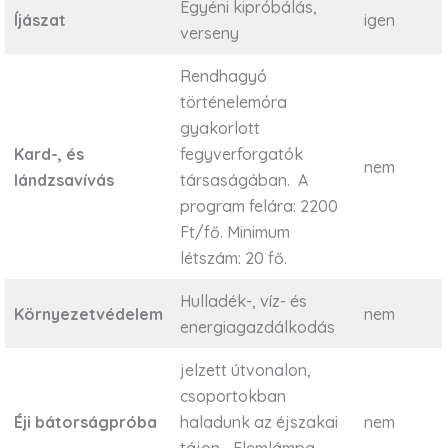
Egyéni kipróbálás,
Íjászat
igen
verseny
Rendhagyó
történelemóra
gyakorlott
Kard-, és
fegyverforgatók
nem
lándzsavívás
társaságában. A
program felára: 2200
Ft/fő. Minimum
létszám: 20 fő.
Hulladék-, víz- és
Környezetvédelem
nem
energiagazdálkodás
jelzett útvonalon,
csoportokban
Éji bátorságpróba
haladunk az éjszakai
nem
tájon… Elemlámpa