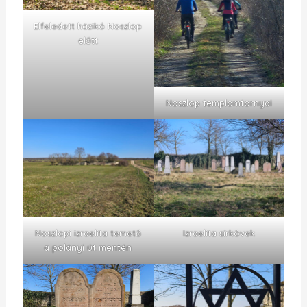
Elfeledett házikó Noszlop
előtt
Noszlop templomtornyai
Noszlopi izraelita temető
Izraelita sírkövek
a polányi út mentén