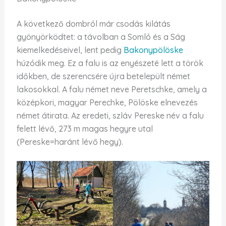
A következő dombról már csodás kilátás
gyönyörködtet: a távolban a Somló és a Ság
kiemelkedéseivel, lent pedig
Bakonypölöske
húzódik meg. Ez a falu is az enyészeté lett a török
időkben, de szerencsére újra betelepült német
lakosokkal. A falu német neve Peretschke, amely a
középkori, magyar Perechke, Pölöske elnevezés
német átirata. Az eredeti, szláv Pereske név a falu
felett lévő, 273 m magas hegyre utal
(Pereske=haránt lévő hegy).