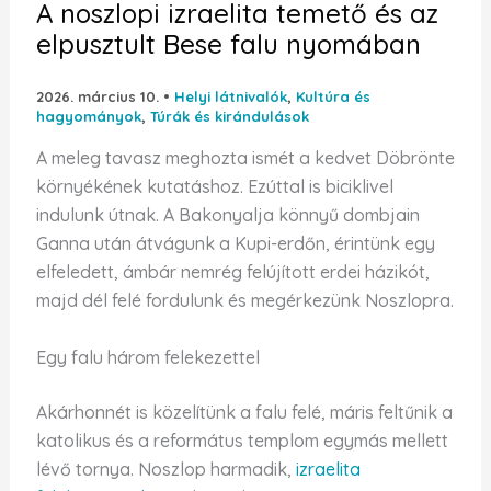
A noszlopi izraelita temető és az
elpusztult Bese falu nyomában
2026. március 10.
•
Helyi látnivalók
,
Kultúra és
hagyományok
,
Túrák és kirándulások
A meleg tavasz meghozta ismét a kedvet Döbrönte
környékének kutatáshoz. Ezúttal is biciklivel
indulunk útnak. A Bakonyalja könnyű dombjain
Ganna után átvágunk a Kupi-erdőn, érintünk egy
elfeledett, ámbár nemrég felújított erdei házikót,
majd dél felé fordulunk és megérkezünk Noszlopra.
Egy falu három felekezettel
Akárhonnét is közelítünk a falu felé, máris feltűnik a
katolikus és a református templom egymás mellett
lévő tornya. Noszlop harmadik,
izraelita