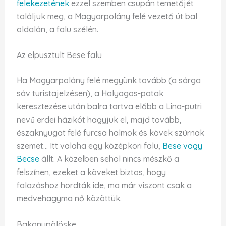
felekezetének
ezzel szemben csupán temetőjét
találjuk meg, a Magyarpolány felé vezető út bal
oldalán, a falu szélén.
Az elpusztult Bese falu
Ha Magyarpolány felé megyünk tovább (a sárga
sáv turistajelzésen), a Halyagos-patak
keresztezése után balra tartva előbb a Lina-putri
nevű erdei házikót hagyjuk el, majd tovább,
északnyugat felé furcsa halmok és kövek szúrnak
szemet… Itt valaha egy középkori falu,
Bese vagy
Becse
állt. A közelben sehol nincs mészkő a
felszínen, ezeket a köveket biztos, hogy
falazáshoz hordták ide, ma már viszont csak a
medvehagyma nő közöttük.
Bakonypölöske