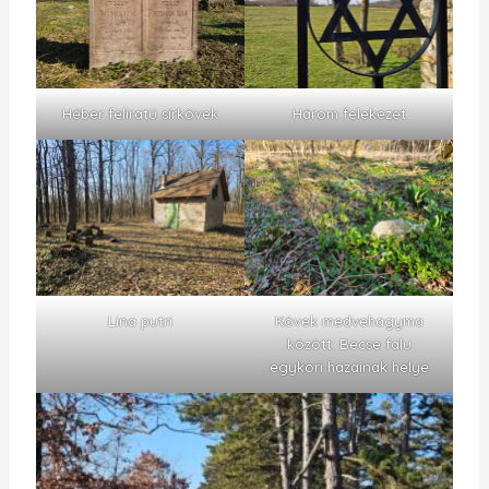
Héber feliratú sírkövek
Három felekezet
Lina putri
Kövek medvehagyma
között: Becse falu
egykori házainak helye