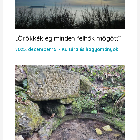
„Örökkék ég minden felhők mögött”
2025. december 15.
•
Kultúra és hagyományok