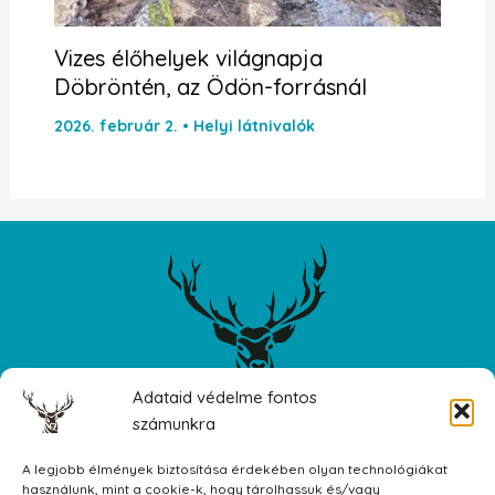
Vizes élőhelyek világnapja
Döbröntén, az Ödön-forrásnál
2026. február 2.
•
Helyi látnivalók
Adataid védelme fontos
számunkra
A legjobb élmények biztosítása érdekében olyan technológiákat
8597 Döbrönte, Fő utca 31
használunk, mint a cookie-k, hogy tárolhassuk és/vagy