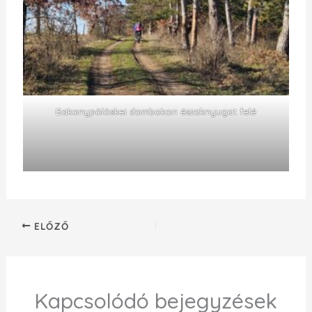
Bakonypölöskei dombokon északnyugat felé
ELŐZŐ
Kapcsolódó bejegyzések